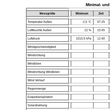
Minimal- und
Messgröße
Minimum
Zeit
Temperatur Außen
-2,5 °C
07:25
Luftfeuchte Außen
22 %
15:45
Luftdruck
1010,5 hPa
12:40
Windgeschwindigkeit
Windrichtung
Windböen
Windrichtung Windböen
Wind Verlauf
Regenmenge
Evapotranspiration
Solarstrahlung