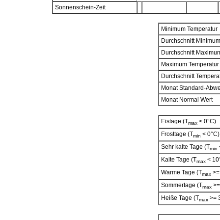
Sonnenschein-Zeit
Minimum Temperatur
Durchschnitt Minimu
Durchschnitt Maximu
Maximum Temperatur
Durchschnitt Tempera
Monat Standard-Abw
Monat Normal Wert
Eistage (T
< 0°C)
max
Frosttage (T
< 0°C)
min
Sehr kalte Tage (T
min
Kalte Tage (T
< 10
max
Warme Tage (T
>=
max
Sommertage (T
>=
max
Heiße Tage (T
>= 
max