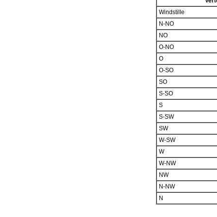
Vert
Windstille
N-NO
NO
O-NO
O
O-SO
SO
S-SO
S
S-SW
SW
W-SW
W
W-NW
NW
N-NW
N